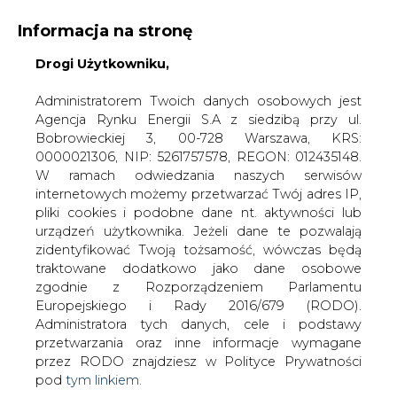
Informacja na stronę
Drogi Użytkowniku,
KONTAKT:
REDAKCJA@CIRE.PL
WYDAWCA PORTALU:
Administratorem Twoich danych osobowych jest
Agencja Rynku Energii S.A z siedzibą przy ul.
A
A
A
WIELKOŚĆ TEKSTU
WYSOKI KONTRAST
Bobrowieckiej 3, 00-728 Warszawa, KRS:
0000021306, NIP: 5261757578, REGON: 012435148.
ZALOGUJ SIĘ
W ramach odwiedzania naszych serwisów
internetowych możemy przetwarzać Twój adres IP,
pliki cookies i podobne dane nt. aktywności lub
urządzeń użytkownika. Jeżeli dane te pozwalają
zidentyfikować Twoją tożsamość, wówczas będą
traktowane dodatkowo jako dane osobowe
zgodnie z Rozporządzeniem Parlamentu
Europejskiego i Rady 2016/679 (RODO).
Administratora tych danych, cele i podstawy
przetwarzania oraz inne informacje wymagane
przez RODO znajdziesz w Polityce Prywatności
pod
tym linkiem.
WŁĄCZ CIRE.TV