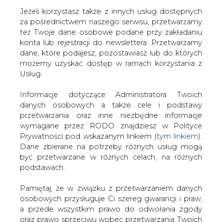
Jeżeli korzystasz także z innych usług dostępnych
za pośrednictwem naszego serwisu, przetwarzamy
też Twoje dane osobowe podane przy zakładaniu
konta lub rejestracji do newslettera. Przetwarzamy
Strona główna
/
CIEPŁOWNICTWO
/
PE i Rada
dane, które podajesz, pozostawiasz lub do których
porozumiały się sprawie pochłaniania CO2 przez lasy
możemy uzyskać dostęp w ramach korzystania z
Usług.
2017-12-14 00:00
drukuj
Informacje dotyczące Administratora Twoich
skomentuj
danych osobowych a także cele i podstawy
udostępnij
:
przetwarzania oraz inne niezbędne informacje
wymagane przez RODO znajdziesz w Polityce
Prywatności pod wskazanym linkiem (
tym linkiem
).
Dane zbierane na potrzeby różnych usług mogą
być przetwarzane w różnych celach, na różnych
podstawach.
Pamiętaj, że w związku z przetwarzaniem danych
osobowych przysługuje Ci szereg gwarancji i praw,
a przede wszystkim prawo do odwołania zgody
oraz prawo sprzeciwu wobec przetwarzania Twoich