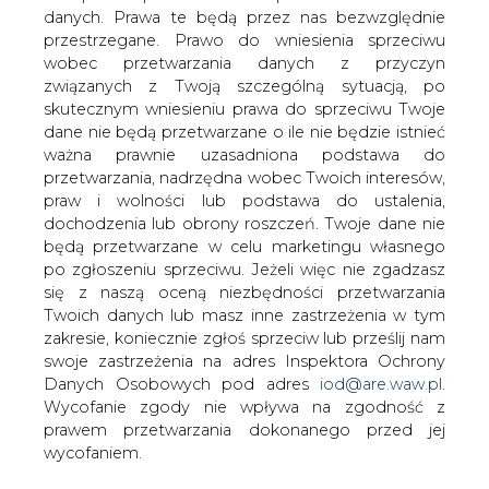
danych. Prawa te będą przez nas bezwzględnie
przestrzegane. Prawo do wniesienia sprzeciwu
PE i Rada porozumiały się sprawie
pochłaniania CO2 przez lasy
wobec przetwarzania danych z przyczyn
związanych z Twoją szczególną sytuacją, po
skutecznym wniesieniu prawa do sprzeciwu Twoje
dane nie będą przetwarzane o ile nie będzie istnieć
ważna prawnie uzasadniona podstawa do
przetwarzania, nadrzędna wobec Twoich interesów,
praw i wolności lub podstawa do ustalenia,
Parlament Europejski i Rada osiągnęły w
dochodzenia lub obrony roszczeń. Twoje dane nie
czwartek wstępne porozumienie w
będą przetwarzane w celu marketingu własnego
sprawie włącza emisje gazów
po zgłoszeniu sprzeciwu. Jeżeli więc nie zgadzasz
się z naszą oceną niezbędności przetwarzania
cieplarnianych i pochłaniania
Twoich danych lub masz inne zastrzeżenia w tym
związanego z gruntami rolnymi i
zakresie, koniecznie zgłoś sprzeciw lub prześlij nam
leśnictwem do unijnych ram
swoje zastrzeżenia na adres Inspektora Ochrony
klimatycznych od 2021 r.
Danych Osobowych pod adres
iod@are.waw.pl
.
Wycofanie zgody nie wpływa na zgodność z
Parlament Europejski i Rada osiągnęły wstępne
prawem przetwarzania dokonanego przed jej
porozumienie w sprawie regulacji odnośnie rozliczania
wycofaniem.
emisji wynikających z użytkowania gruntów, zmiany
użytkowania gruntów i leśnictwa (LULUCF).