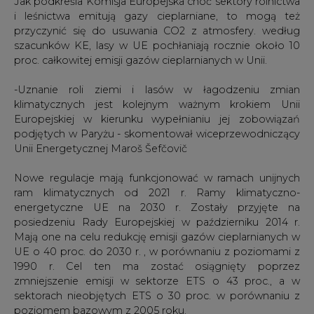
Jak podkreśla Komisja Europejska choć sektory rolnictwa
i leśnictwa emitują gazy cieplarniane, to mogą też
przyczynić się do usuwania CO2 z atmosfery. według
szacunków KE, lasy w UE pochłaniają rocznie około 10
proc. całkowitej emisji gazów cieplarnianych w Unii.
-Uznanie roli ziemi i lasów w łagodzeniu zmian
klimatycznych jest kolejnym ważnym krokiem Unii
Europejskiej w kierunku wypełnianiu jej zobowiązań
podjętych w Paryżu - skomentował wiceprzewodniczący
Unii Energetycznej Maroš Šefčovič
Nowe regulacje mają funkcjonować w ramach unijnych
ram klimatycznych od 2021 r. Ramy klimatyczno-
energetyczne UE na 2030 r. Zostały przyjęte na
posiedzeniu Rady Europejskiej w październiku 2014 r.
Mają one na celu redukcję emisji gazów cieplarnianych w
UE o 40 proc. do 2030 r. , w porównaniu z poziomami z
1990 r. Cel ten ma zostać osiągnięty poprzez
zmniejszenie emisji w sektorze ETS o 43 proc., a w
sektorach nieobjętych ETS o 30 proc. w porównaniu z
poziomem bazowym z 2005 roku.