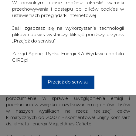
W dowolnym czasie możesz określić warunki
przechowywania i dostępu do plików cookies w
LULUCF obejmuje wykorzystanie gleb, drzew, roślin,
ustawieniach przeglądarki internetowej.
biomasy i drewna. Odpowiadają one nie tylko za emisję
gazów cieplarnianych, ale mają także zdolność
Jeśli zgadzasz się na wykorzystanie technologii
pochłaniania CO2 z atmosfery. Od tego, w jaki sposób
plików cookies wystarczy kliknąć poniższy przycisk
zasoby te są wykorzystywane, zależy to, czy więcej CO2
„Przejdź do serwisu”.
jest uwalniane czy pochłaniane przez np. rośliny.
Zarząd Agencji Rynku Energii S.A Wydawca portalu
Nowe regulacje mają przyczynić się do zwiększenia roli
CIRE.pl
gruntów i lasów jako pochłaniaczy emisji CO2 i zachęcać
do produktywnej i zrównoważone gospodarki leśnej i
oraz prowadzić do rolnictwa uwzględniającego zmiany
klimatyczne.
Przejdź do serwisu
- Po długich i złożonych negocjacjach osiągnęliśmy
porozumienie w sprawie uwzględnienia emisji i
pochłaniania w związku z użytkowaniem gruntów i lasów
w naszych wysiłkach na rzecz realizacji celów
klimatycznych do 2030 r. - skomentował unijny komisarz
ds. klimatu i energii Miguel Arias Cañete.