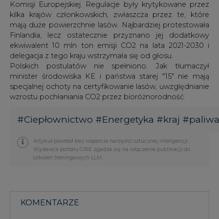
Komisji Europejskiej. Regulacje były krytykowane przez
kilka krajów członkowskich, zwłaszcza przez te, które
mają duże powierzchnie lasów. Najbardziej protestowała
Finlandia, lecz ostatecznie przyznano jej dodatkowy
ekwiwalent 10 mln ton emisji CO2 na lata 2021-2030 i
delegacja z tego kraju wstrzymała się od głosu.
Polskich postulatów nie spełniono. Jak tłumaczył
minister środowiska KE i państwa starej "15" nie mają
specjalnej ochoty na certyfikowanie lasów, uwzględnianie
wzrostu pochłaniania CO2 przez bioróżnorodność.
#
Ciepłownictwo
#
Energetyka
#
kraj
#
paliw
Artykuł powstał bez wsparcia narzędzi sztucznej inteligencji.
Wydawca portalu CIRE zgadza się na włączenie publikacji do
szkoleń treningowych LLM.
KOMENTARZE