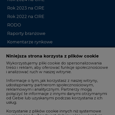
Rok 2023 na CIRE
Rok 2022 na CIRE
RODO
Raporty branżowe
Komentarze rynkowe
Zmiany kadrowe na rynku
Niniejsza strona korzysta z plików cookie
Wykorzystujemy pliki cookie do spersonalizowania
Studio CIRE
treści i reklam, aby oferować funkcje społecznościowe
i analizować ruch w naszej witrynie.
Rozmowy o energetyce
Informacje o tym, jak korzystasz z naszej witryny,
Gospodarka
udostępniamy partnerom społecznościowym,
reklamowym i analitycznym. Partnerzy mogą
Geopolityka
połączyć te informacje z innymi danymi otrzymanymi
LTE450
od Ciebie lub uzyskanymi podczas korzystania z ich
usług.
Korzystanie z plików cookie innych niż systemowe
Innowacje i AI