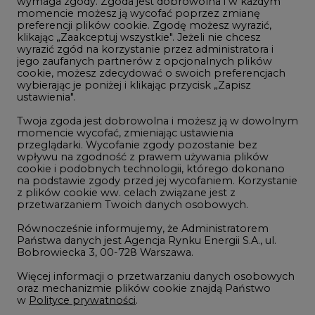
wymaga zgody. Zgoda jest dobrowolna i w każdym
momencie możesz ją wycofać poprzez zmianę
Telekomunikacja i IT
preferencji plików cookie. Zgodę możesz wyrazić,
klikając „Zaakceptuj wszystkie". Jeżeli nie chcesz
Handel emisjami CO2
wyrazić zgód na korzystanie przez administratora i
Wodór
jego zaufanych partnerów z opcjonalnych plików
cookie, możesz zdecydować o swoich preferencjach
Górnictwo
wybierając je poniżej i klikając przycisk „Zapisz
ustawienia".
Zmiany klimatyczne
Twoja zgoda jest dobrowolna i możesz ją w dowolnym
momencie wycofać, zmieniając ustawienia
przeglądarki. Wycofanie zgody pozostanie bez
Atom
wpływu na zgodność z prawem używania plików
Fotowoltaika
cookie i podobnych technologii, którego dokonano
na podstawie zgody przed jej wycofaniem. Korzystanie
Offshore wind
z plików cookie ww. celach związane jest z
przetwarzaniem Twoich danych osobowych.
Magazyny energii
Równocześnie informujemy, że Administratorem
Zielone samorządy
Państwa danych jest Agencja Rynku Energii S.A., ul.
Bobrowiecka 3, 00-728 Warszawa.
Zielona gospodarka
Więcej informacji o przetwarzaniu danych osobowych
oraz mechanizmie plików cookie znajdą Państwo
w
Polityce prywatności
.